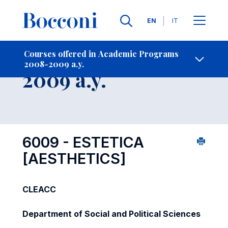
Languages
EN
IT
Contact Us
-
Course 2008-
Courses offered in Academic Programs
2008-2009 a.y.
Open s
2009 a.y.
6009 - ESTETICA
[AESTHETICS]
CLEACC
Department of Social and Political Sciences