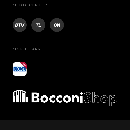
MEDIA CENTER
BTV
TL
ON
MOBILE APP
yoU@B
Bocconi shop