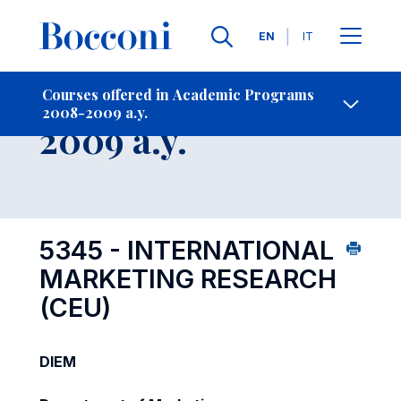
Languages
EN
IT
Contact Us
-
Course 2008-
Courses offered in Academic Programs
2008-2009 a.y.
Open s
2009 a.y.
5345 - INTERNATIONAL
MARKETING RESEARCH
(CEU)
DIEM