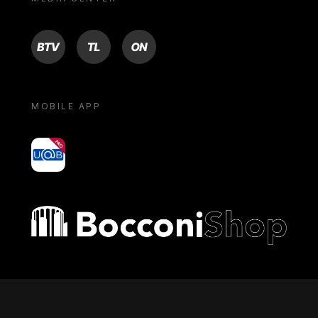
BTV
TL
ON
MOBILE APP
yoU@B
Bocconi shop