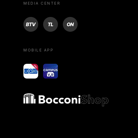
MEDIA CENTER
BTV
TL
ON
MOBILE APP
yoU@B
Campus VR
Bocconi shop