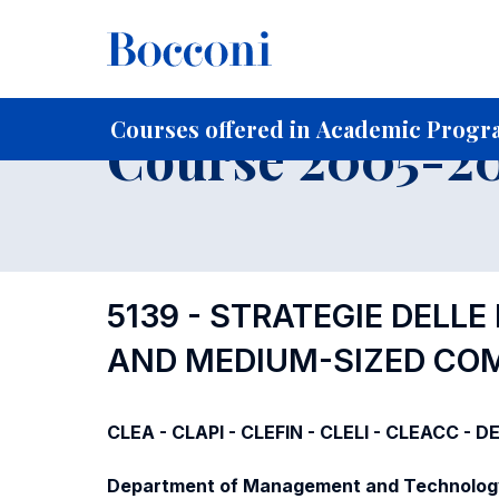
-
Home
For current Students
Course profiles
Course po
Courses offered in Academic Progr
Course 2005-20
5139 - STRATEGIE DELLE
AND MEDIUM-SIZED CO
CLEA - CLAPI - CLEFIN - CLELI - CLEACC - D
Department of Management and Technolog