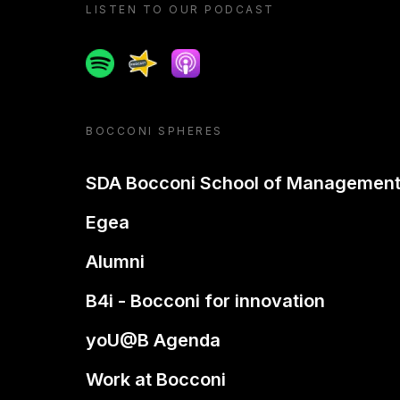
LISTEN TO OUR PODCAST
Spotify
Spreaker
Apple podcast
BOCCONI SPHERES
SDA Bocconi School of Managemen
Egea
Alumni
B4i - Bocconi for innovation
yoU@B Agenda
Work at Bocconi