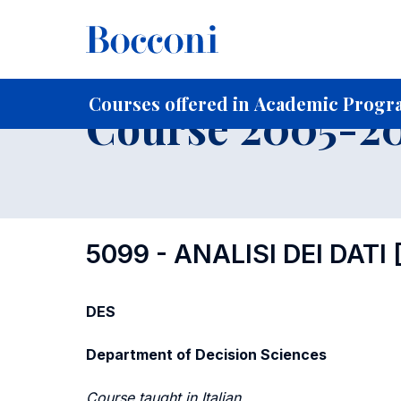
-
Home
For current Students
Course profiles
Course po
Courses offered in Academic Progr
Course 2005-20
5099 - ANALISI DEI DATI
DES
Department of Decision Sciences
Course taught in Italian