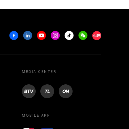
Facebook
Linkedin
Youtube
Instagram
Tiktok
Weechat
Xiaohongshu/R
MEDIA CENTER
BTV
TL
ON
MOBILE APP