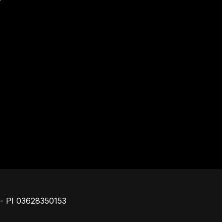
Footer
o - PI 03628350153