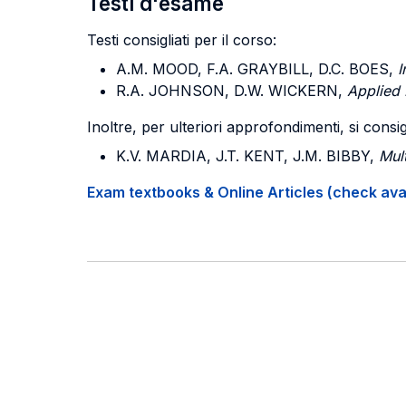
Testi d'esame
Testi consigliati per il corso:
A.M. MOOD, F.A. GRAYBILL, D.C. BOES,
I
R.A. JOHNSON, D.W. WICKERN,
Applied M
Inoltre, per ulteriori approfondimenti, si consig
K.V. MARDIA, J.T. KENT, J.M. BIBBY,
Mult
Exam textbooks & Online Articles (check avail