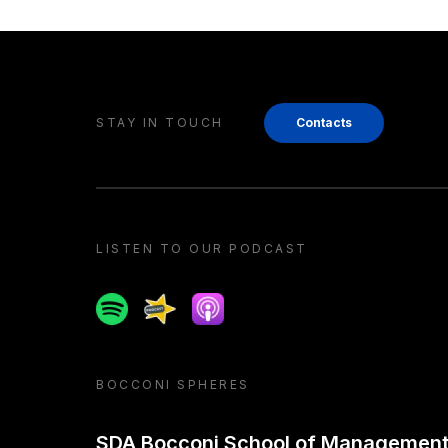
STAY IN TOUCH
Contacts
LISTEN TO OUR PODCAST
Spotify
Spreaker
Apple podcast
BOCCONI SPHERES
SDA Bocconi School of Managemen