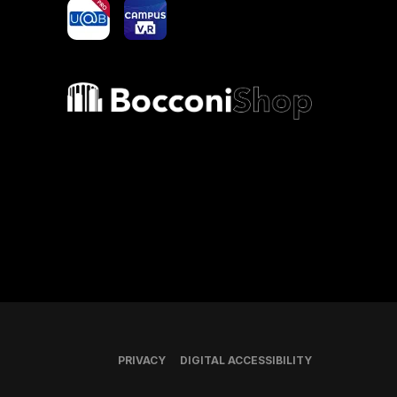
yoU@B
Campus VR
Bocconi shop
PRIVACY
DIGITAL ACCESSIBILITY