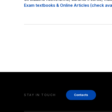
Exam textbooks & Online Articles (check avail
STAY IN TOUCH
Contacts