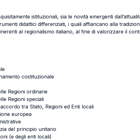
quisitamente istituzionali, sia le novità emergenti dall’attuali
strumenti didattici differenziati, i quali affiancano alla tradiz
 inerenti al regionalismo italiano, al fine di valorizzare il con
ale
dinamento costituzionale
lle Regioni ordinarie
lle Regioni speciali
ccordo tra Stato, Regioni ed Enti locali
’Unione europea
istrative
nzia del principio unitario
ni (e degli enti locali)