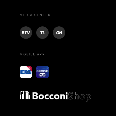
MEDIA CENTER
BTV
TL
ON
MOBILE APP
yoU@B
Campus VR
Bocconi shop