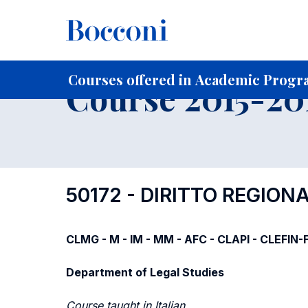
-
Home
For current Students
Course profiles
Course po
Courses offered in Academic Progra
Course 2015-201
50172 - DIRITTO REGION
CLMG - M - IM - MM - AFC - CLAPI - CLEFIN
Department of Legal Studies
Course taught in Italian