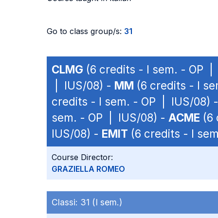
Go to class group/s:
31
CLMG
(6 credits - I sem. - OP |
| IUS/08) -
MM
(6 credits - I s
credits - I sem. - OP | IUS/08) 
sem. - OP | IUS/08) -
ACME
(6 
IUS/08) -
EMIT
(6 credits - I se
Course Director:
GRAZIELLA ROMEO
Classi:
31 (I sem.)