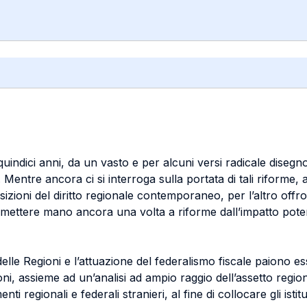
imi quindici anni, da un vasto e per alcuni versi radicale dise
 Mentre ancora ci si interroga sulla portata di tali riforme, a
ioni del diritto regionale contemporaneo, per l’altro offrono
a mettere mano ancora una volta a riforme dall’impatto potenz
e Regioni e l’attuazione del federalismo fiscale paiono esser
ni, assieme ad un’analisi ad ampio raggio dell’assetto region
i regionali e federali stranieri, al fine di collocare gli istit