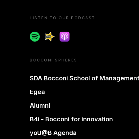
LISTEN TO OUR PODCAST
Spotify
Spreaker
Apple podcast
BOCCONI SPHERES
SDA Bocconi School of Managemen
Egea
Alumni
B4i - Bocconi for innovation
yoU@B Agenda