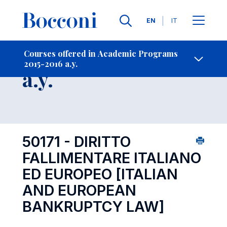
Languages
EN
IT
Contact Us
-
Course 2015-2016
Courses offered in Academic Programs
2015-2016 a.y.
Open s
a.y.
50171 - DIRITTO
FALLIMENTARE ITALIANO
ED EUROPEO
[ITALIAN
AND EUROPEAN
BANKRUPTCY LAW]