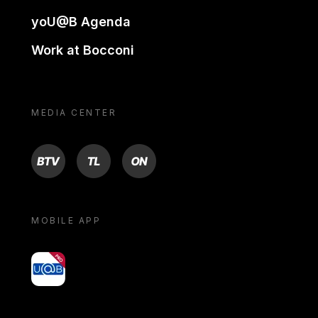
yoU@B Agenda
Work at Bocconi
MEDIA CENTER
BTV
TL
ON
MOBILE APP
yoU@B