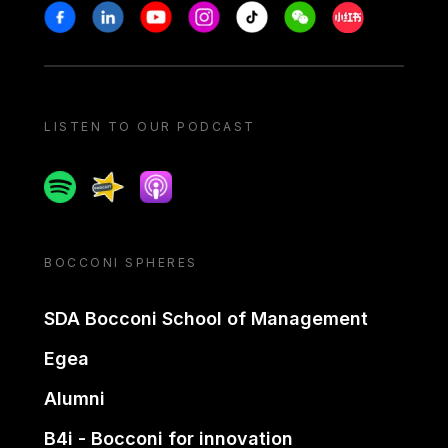
Stay in touch
Facebook
Linkedin
Youtube
Instagram
Tiktok
Weechat
Xiaohongshu/
LISTEN TO OUR PODCAST
Spotify
Spreaker
Apple podcast
BOCCONI SPHERES
SDA Bocconi School of Management
Egea
Alumni
B4i - Bocconi for innovation