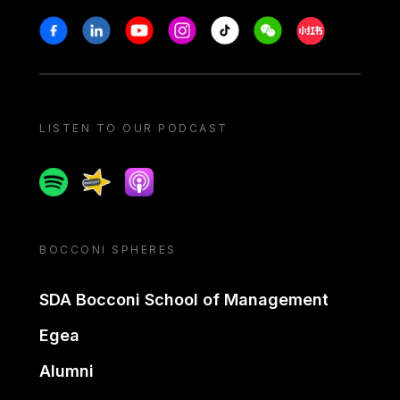
Stay in touch
Facebook
Linkedin
Youtube
Instagram
Tiktok
Weechat
Xiaohongshu/
LISTEN TO OUR PODCAST
Spotify
Spreaker
Apple podcast
BOCCONI SPHERES
SDA Bocconi School of Management
Egea
Alumni