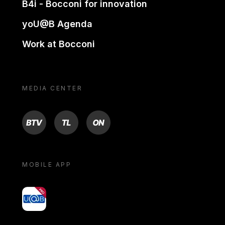
B4i - Bocconi for innovation
yoU@B Agenda
Work at Bocconi
MEDIA CENTER
BTV
TL
ON
MOBILE APP
yoU@B