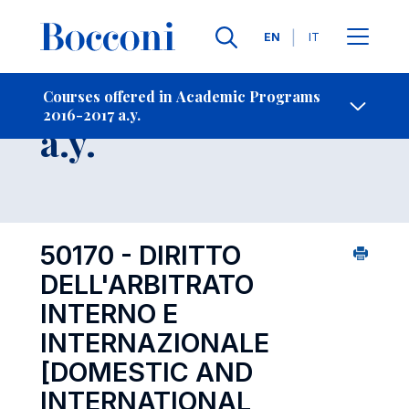
Languages
EN
IT
Contact Us
-
Course 2016-2017
Courses offered in Academic Programs
2016-2017 a.y.
Open s
a.y.
50170 - DIRITTO
DELL'ARBITRATO
INTERNO E
INTERNAZIONALE
[DOMESTIC AND
INTERNATIONAL