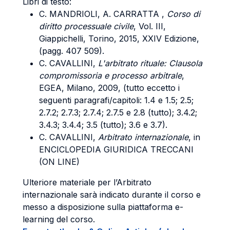
Libri di testo:
C. MANDRIOLI, A. CARRATTA ,
Corso di
diritto processuale civile
, Vol. III,
Giappichelli, Torino, 2015, XXIV Edizione,
(pagg. 407 509).
C. CAVALLINI,
L'arbitrato rituale: Clausola
compromissoria e processo arbitrale
,
EGEA, Milano, 2009, (tutto eccetto i
seguenti paragrafi/capitoli: 1.4 e 1.5; 2.5;
2.7.2; 2.7.3; 2.7.4; 2.7.5 e 2.8 (tutto); 3.4.2;
3.4.3; 3.4.4; 3.5 (tutto); 3.6 e 3.7).
C. CAVALLINI,
Arbitrato internazionale
, in
ENCICLOPEDIA GIURIDICA TRECCANI
(ON LINE)
Ulteriore materiale per l’Arbitrato
internazionale sarà indicato durante il corso e
messo a disposizione sulla piattaforma e-
learning del corso.