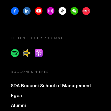
Stay in touch
Facebook
Linkedin
Youtube
Instagram
Tiktok
Weechat
Xiaohongshu/
LISTEN TO OUR PODCAST
Spotify
Spreaker
Apple podcast
BOCCONI SPHERES
SDA Bocconi School of Management
Egea
Alumni