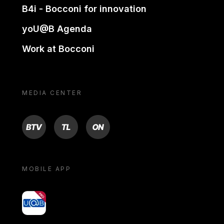
B4i - Bocconi for innovation
yoU@B Agenda
Work at Bocconi
MEDIA CENTER
BTV
TL
ON
MOBILE APP
yoU@B