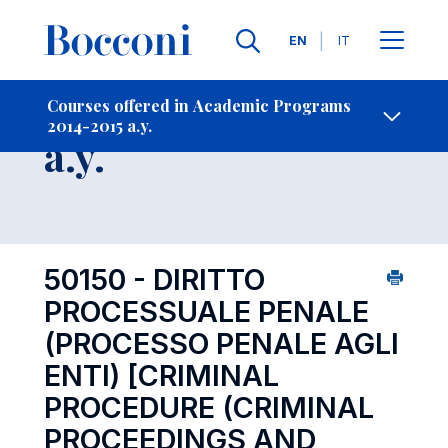
Languages
EN
IT
Contact Us
-
Course 2014-2015
Courses offered in Academic Programs
2014-2015 a.y.
Open s
a.y.
50150 - DIRITTO
PROCESSUALE PENALE
(PROCESSO PENALE AGLI
ENTI)
[CRIMINAL
PROCEDURE (CRIMINAL
PROCEEDINGS AND