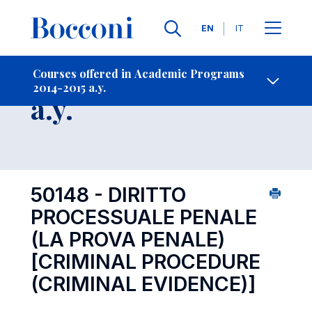
Languages
EN
IT
Contact Us
-
Course 2014-2015
Courses offered in Academic Programs
2014-2015 a.y.
Open s
a.y.
50148 - DIRITTO
PROCESSUALE PENALE
(LA PROVA PENALE)
[CRIMINAL PROCEDURE
(CRIMINAL EVIDENCE)]