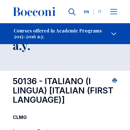
Languages
EN
IT
Contact Us
-
Course 2015-2016
Courses offered in Academic Programs
2015-2016 a.y.
Open s
a.y.
50136 - ITALIANO (I
LINGUA)
[ITALIAN (FIRST
LANGUAGE)]
CLMG