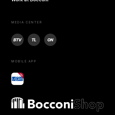
MEDIA CENTER
BTV
TL
ON
MOBILE APP
yoU@B
Bocconi shop