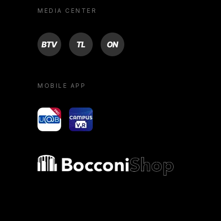
MEDIA CENTER
BTV
TL
ON
MOBILE APP
yoU@B
Campus VR
Bocconi shop