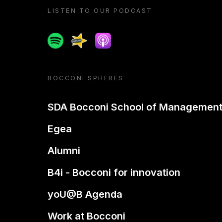
LISTEN TO OUR PODCAST
Spotify
Spreaker
Apple podcast
BOCCONI SPHERES
SDA Bocconi School of Managemen
Egea
Alumni
B4i - Bocconi for innovation
yoU@B Agenda
Work at Bocconi