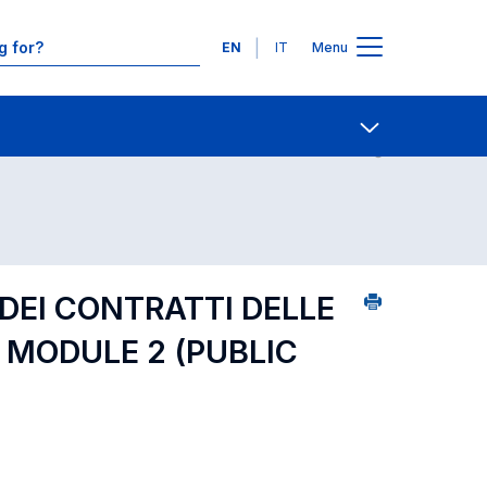
Languages
EN
IT
Menu
ourse search - numerical order
Contact Us
Open share
 DEI CONTRATTI DELLE
 MODULE 2 (PUBLIC