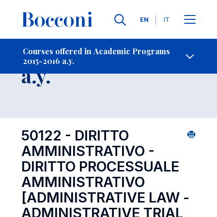
Languages
EN
IT
Contact Us
-
Course 2015-2016
Courses offered in Academic Programs
2015-2016 a.y.
Open s
a.y.
50122 - DIRITTO
AMMINISTRATIVO -
DIRITTO PROCESSUALE
AMMINISTRATIVO
[ADMINISTRATIVE LAW -
ADMINISTRATIVE TRIAL