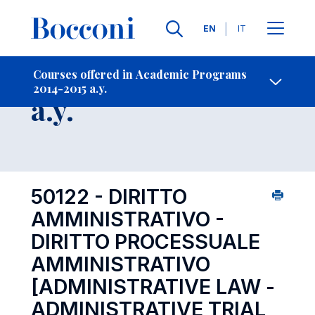
Languages
EN
IT
Contact Us
-
Course 2014-2015
Courses offered in Academic Programs
2014-2015 a.y.
Open s
a.y.
50122 - DIRITTO
AMMINISTRATIVO -
DIRITTO PROCESSUALE
AMMINISTRATIVO
[ADMINISTRATIVE LAW -
ADMINISTRATIVE TRIAL