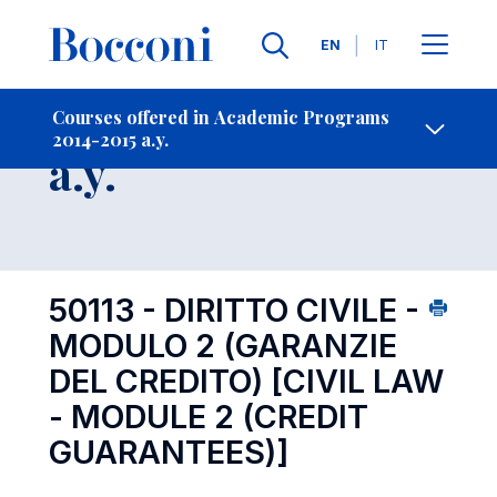
Languages
EN
IT
Contact Us
-
Course 2014-2015
Courses offered in Academic Programs
2014-2015 a.y.
Open s
a.y.
50113 - DIRITTO CIVILE -
MODULO 2 (GARANZIE
DEL CREDITO)
[CIVIL LAW
- MODULE 2 (CREDIT
GUARANTEES)]