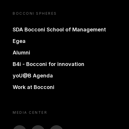
BOCCONI SPHERES
SDA Bocconi School of Management
Egea
Alumni
B4i - Bocconi for innovation
yoU@B Agenda
Work at Bocconi
MEDIA CENTER
BTV
TL
ON