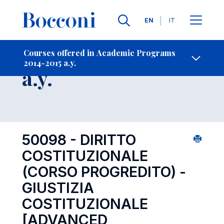
Languages
EN
IT
Contact Us
-
Course 2014-2015
Courses offered in Academic Programs
2014-2015 a.y.
Open s
a.y.
50098 - DIRITTO
COSTITUZIONALE
(CORSO PROGREDITO) -
GIUSTIZIA
COSTITUZIONALE
[ADVANCED