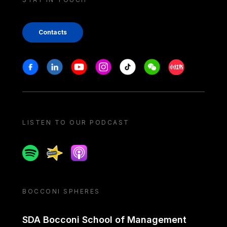
Contacts
Stay in touch
Facebook
Linkedin
Youtube
Instagram
Tiktok
Weechat
Xiaohongshu/
LISTEN TO OUR PODCAST
Spotify
Spreaker
Apple podcast
BOCCONI SPHERES
SDA Bocconi School of Management