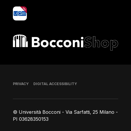
yoU@B
Bocconi shop
Footer
PRIVACY
DIGITAL ACCESSIBILITY
© Università Bocconi - Via Sarfatti, 25 Milano -
PI 03628350153