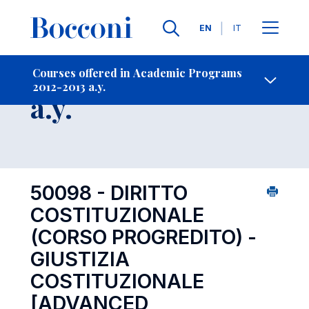
Languages
EN
IT
Contact Us
-
Course 2012-2013
Courses offered in Academic Programs
2012-2013 a.y.
Open s
a.y.
50098 - DIRITTO
COSTITUZIONALE
(CORSO PROGREDITO) -
GIUSTIZIA
COSTITUZIONALE
[ADVANCED