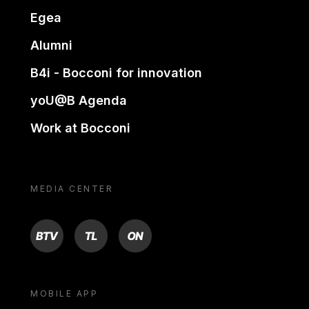
Egea
Alumni
B4i - Bocconi for innovation
yoU@B Agenda
Work at Bocconi
MEDIA CENTER
BTV
TL
ON
MOBILE APP