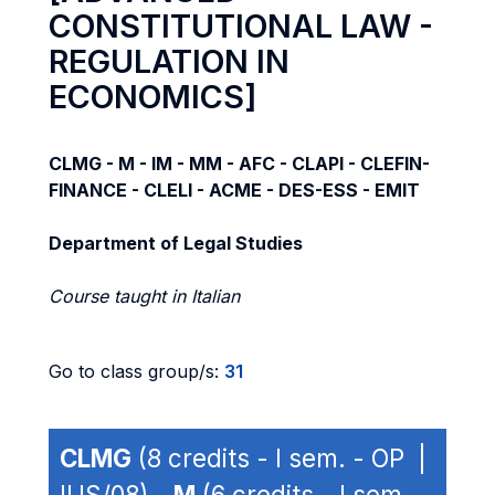
CONSTITUTIONAL LAW -
REGULATION IN
ECONOMICS]
CLMG - M - IM - MM - AFC - CLAPI - CLEFIN-
FINANCE - CLELI - ACME - DES-ESS - EMIT
Department of Legal Studies
Course taught in Italian
Go to class group/s:
31
CLMG
(8 credits - I sem. - OP |
IUS/08) -
M
(6 credits - I sem. -