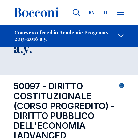
Languages
EN
IT
Contact Us
-
Course 2015-2016
Courses offered in Academic Programs
2015-2016 a.y.
Open s
a.y.
50097 - DIRITTO
COSTITUZIONALE
(CORSO PROGREDITO) -
DIRITTO PUBBLICO
DELL'ECONOMIA
[ADVANCED