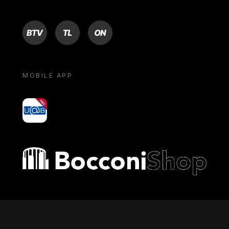
BTV
TL
ON
MOBILE APP
yoU@B
Bocconi shop