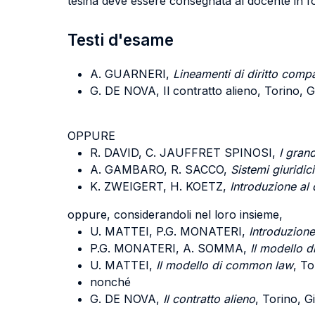
tesina deve essere consegnata al docente in for
Testi d'esame
A. GUARNERI,
Lineamenti di diritto comp
G. DE NOVA, Il contratto alieno, Torino, G
OPPURE
R. DAVID, C. JAUFFRET SPINOSI,
I gran
A. GAMBARO, R. SACCO,
Sistemi giuridic
K. ZWEIGERT, H. KOETZ,
Introduzione al 
oppure, considerandoli nel loro insieme,
U. MATTEI, P.G. MONATERI,
Introduzione
P.G. MONATERI, A. SOMMA,
Il modello di
U. MATTEI,
Il modello di common law
, To
nonché
G. DE NOVA,
Il contratto alieno
, Torino, Gi