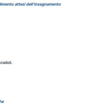
endimento attesi dell'insegnamento
.
ialisti.
che