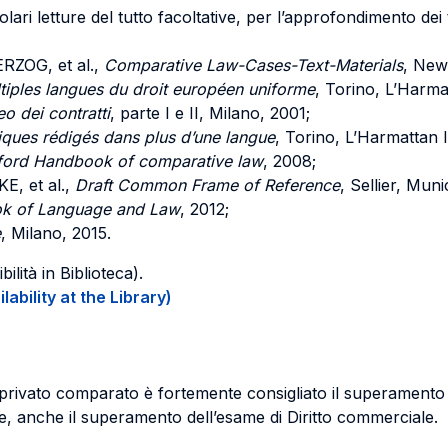
ari letture del tutto facoltative, per l’approfondimento dei t
RZOG, et al.,
Comparative Law-Cases-Text-Materials
, New
tiples langues du droit européen uniforme
, Torino, L’Harmat
eo dei contratti
, parte I e II, Milano, 2001;
idiques rédigés dans plus d’une langue
, Torino, L’Harmattan I
ford Handbook of comparative law
, 2008;
, et al.,
Draft Common Frame of Reference
, Sellier, Mun
k of Language and Law
, 2012;
e
, Milano, 2015.
ilità in Biblioteca).
ability at the Library)
 privato comparato è fortemente consigliato il superamento p
tre, anche il superamento dell’esame di Diritto commerciale.