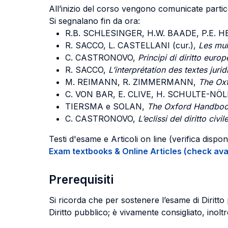
All’inizio del corso vengono comunicate particol
Si segnalano fin da ora:
R.B. SCHLESINGER, H.W. BAADE, P.E. HE
R. SACCO, L. CASTELLANI (cur.),
Les mul
C. CASTRONOVO,
Principi di diritto europ
R. SACCO,
L’interprétation des textes jur
M. REIMANN, R. ZIMMERMANN,
The Ox
C. VON BAR, E. CLIVE, H. SCHULTE-NÖLKE
TIERSMA e SOLAN,
The Oxford Handboo
C. CASTRONOVO,
L’eclissi del diritto civil
Testi d'esame e Articoli on line (verifica disponib
Exam textbooks & Online Articles (check avail
Prerequisiti
Si ricorda che per sostenere l’esame di Diritto
Diritto pubblico; è vivamente consigliato, inol