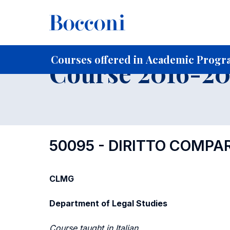
-
Home
For current Students
Course profiles
Course po
Courses offered in Academic Progra
Course 2016-201
50095 - DIRITTO COMPA
CLMG
Department of Legal Studies
Course taught in Italian