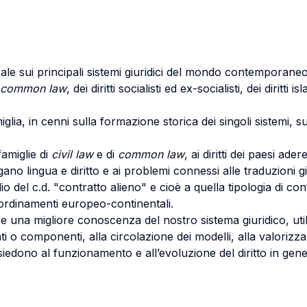
ale sui principali sistemi giuridici del mondo contempora
common law
, dei diritti socialisti ed ex-socialisti, dei diritti 
lia, in cenni sulla formazione storica dei singoli sistemi, su
famiglie di
civil law
e di
common law
, ai diritti dei paesi a
no lingua e diritto e ai problemi connessi alle traduzioni giur
o del c.d. "contratto alieno" e cioè a quella tipologia di cont
 ordinamenti europeo-continentali.
re una migliore conoscenza del nostro sistema giuridico, ut
ti o componenti, alla circolazione dei modelli, alla valorizz
dono al funzionamento e all’evoluzione del diritto in general