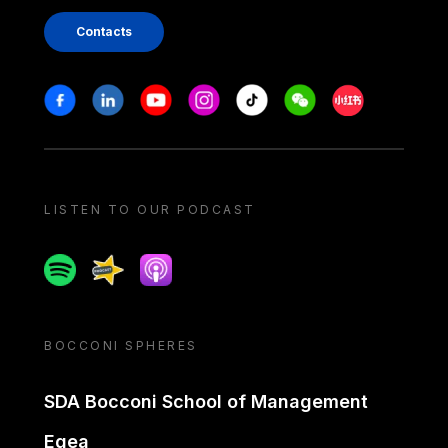
Contacts
Stay in touch
Facebook
Linkedin
Youtube
Instagram
Tiktok
Weechat
Xiaohongshu/
LISTEN TO OUR PODCAST
Spotify
Spreaker
Apple podcast
BOCCONI SPHERES
SDA Bocconi School of Management
Egea