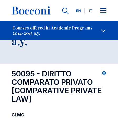
Languages
EN
IT
Contact Us
-
Course 2014-2015
Courses offered in Academic Programs
2014-2015 a.y.
Open s
a.y.
50095 - DIRITTO
COMPARATO PRIVATO
[COMPARATIVE PRIVATE
LAW]
CLMG