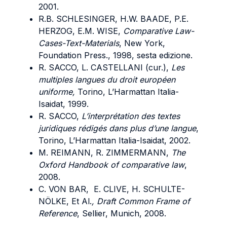
2001.
R.B. SCHLESINGER, H.W. BAADE, P.E.
HERZOG, E.M. WISE,
Comparative Law-
Cases-Text-Materials
, New York,
Foundation Press., 1998, sesta edizione.
R. SACCO, L. CASTELLANI (cur.),
Les
multiples langues du droit européen
uniforme,
Torino, L’Harmattan Italia-
Isaidat, 1999.
R. SACCO,
L’interprétation des textes
juridiques rédigés dans plus d’une langue
,
Torino, L’Harmattan Italia-Isaidat, 2002.
M. REIMANN, R. ZIMMERMANN,
The
Oxford Handbook of comparative law
,
2008.
C. VON BAR, E. CLIVE, H. SCHULTE-
NÖLKE, Et Al.
, Draft Common Frame of
Reference
, Sellier, Munich, 2008.