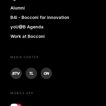
Alumni
B4i - Bocconi for innovation
yoU@B Agenda
Work at Bocconi
MEDIA CENTER
BTV
TL
ON
MOBILE APP