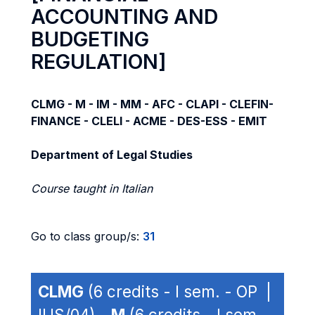
ACCOUNTING AND
BUDGETING
REGULATION]
CLMG - M - IM - MM - AFC - CLAPI - CLEFIN-
FINANCE - CLELI - ACME - DES-ESS - EMIT
Department of Legal Studies
Course taught in Italian
Go to class group/s:
31
CLMG
(6 credits - I sem. - OP |
IUS/04) -
M
(6 credits - I sem. -