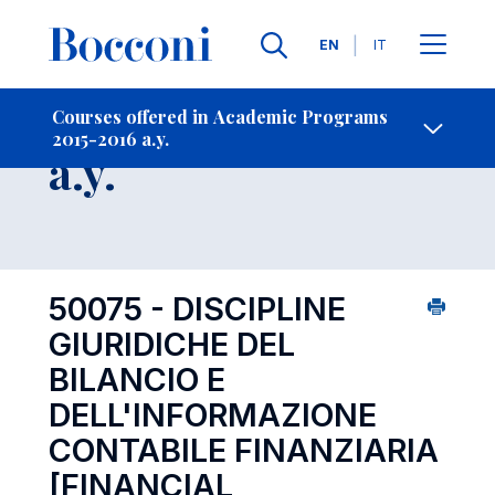
Languages
EN
IT
Contact Us
-
Course 2015-2016
Courses offered in Academic Programs
2015-2016 a.y.
Open s
a.y.
50075 - DISCIPLINE
GIURIDICHE DEL
BILANCIO E
DELL'INFORMAZIONE
CONTABILE FINANZIARIA
[FINANCIAL