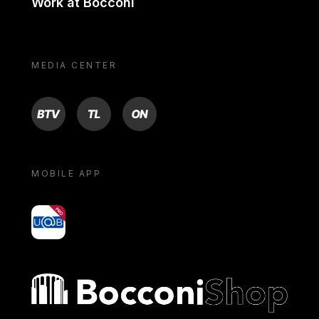
Work at Bocconi
MEDIA CENTER
BTV
TL
ON
MOBILE APP
yoU@B
Bocconi shop