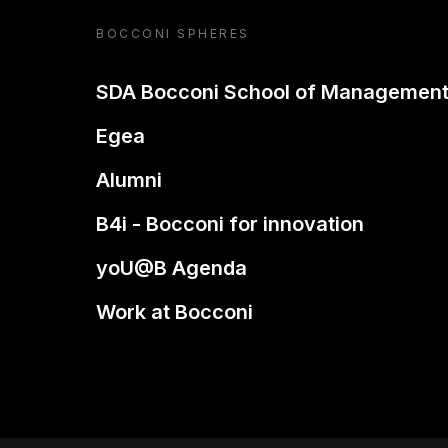
BOCCONI SPHERES
SDA Bocconi School of Managemen
Egea
Alumni
B4i - Bocconi for innovation
yoU@B Agenda
Work at Bocconi