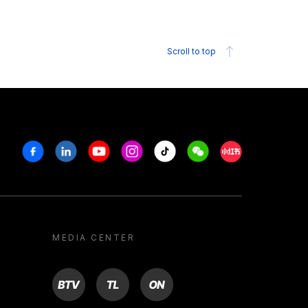
Scroll to top
Facebook
Linkedin
Youtube
Instagram
Tiktok
Weechat
Xiaohongshu/R
MEDIA CENTER
BTV
TL
ON