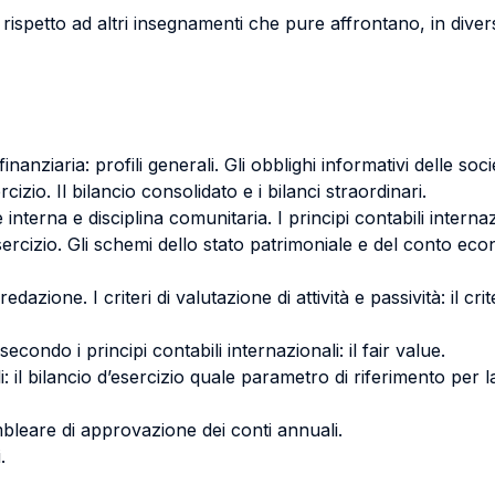
rispetto ad altri insegnamenti che pure affrontano, in diversa
inanziaria: profili generali. Gli obblighi informativi delle soc
izio. Il bilancio consolidato e i bilanci straordinari.
e interna e disciplina comunitaria. I principi contabili internaz
esercizio. Gli schemi dello stato patrimoniale e del conto eco
edazione. I criteri di valutazione di attività e passività: il cri
à secondo i principi contabili internazionali: il fair value.
 il bilancio d’esercizio quale parametro di riferimento per la
sembleare di approvazione dei conti annuali.
.