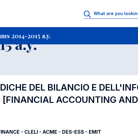
rtfolio archive
Courses offered in Academic Programs 2014-2015 a.y.
C
ms 2014-2015 a.y.
5 a.y.
RIDICHE DEL BILANCIO E DELL'I
A
[FINANCIAL ACCOUNTING AND
-FINANCE - CLELI - ACME - DES-ESS - EMIT