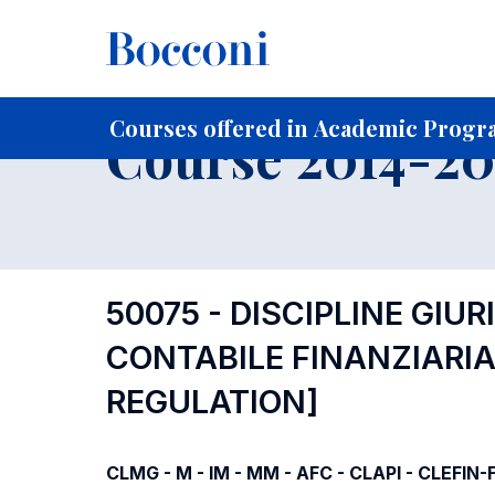
-
Home
For current Students
Course profiles
Course po
Courses offered in Academic Progra
Course 2014-201
50075 - DISCIPLINE GIU
CONTABILE FINANZIARI
REGULATION]
CLMG - M - IM - MM - AFC - CLAPI - CLEFIN