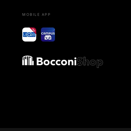
MOBILE APP
yoU@B
Campus VR
Bocconi shop