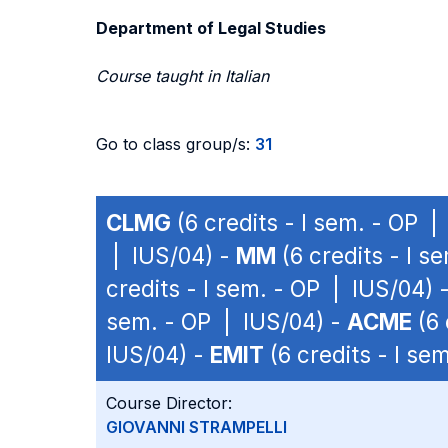
Department of Legal Studies
Course taught in Italian
Go to class group/s:
31
CLMG
(6 credits - I sem. - OP |
| IUS/04) -
MM
(6 credits - I s
credits - I sem. - OP | IUS/04) 
sem. - OP | IUS/04) -
ACME
(6 
IUS/04) -
EMIT
(6 credits - I se
Course Director:
GIOVANNI STRAMPELLI