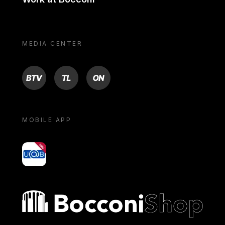
MEDIA CENTER
BTV
TL
ON
MOBILE APP
yoU@B
Bocconi shop