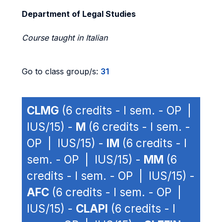
Department of Legal Studies
Course taught in Italian
Go to class group/s:
31
CLMG
(6 credits - I sem. - OP |
IUS/15) -
M
(6 credits - I sem. -
OP | IUS/15) -
IM
(6 credits - I
sem. - OP | IUS/15) -
MM
(6
credits - I sem. - OP | IUS/15) -
AFC
(6 credits - I sem. - OP |
IUS/15) -
CLAPI
(6 credits - I