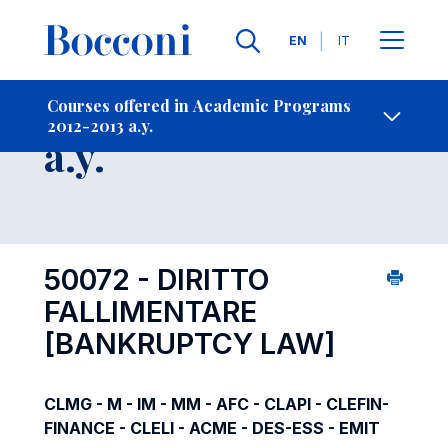
Languages
EN
IT
Contact Us
-
Course 2012-2013
Courses offered in Academic Programs
2012-2013 a.y.
Open s
a.y.
50072 - DIRITTO
FALLIMENTARE
[BANKRUPTCY LAW]
CLMG - M - IM - MM - AFC - CLAPI - CLEFIN-
FINANCE - CLELI - ACME - DES-ESS - EMIT