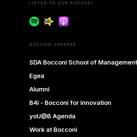
LISTEN TO OUR PODCAST
Spotify
Spreaker
Apple podcast
BOCCONI SPHERES
SDA Bocconi School of Managemen
Egea
Alumni
B4i - Bocconi for innovation
yoU@B Agenda
Work at Bocconi