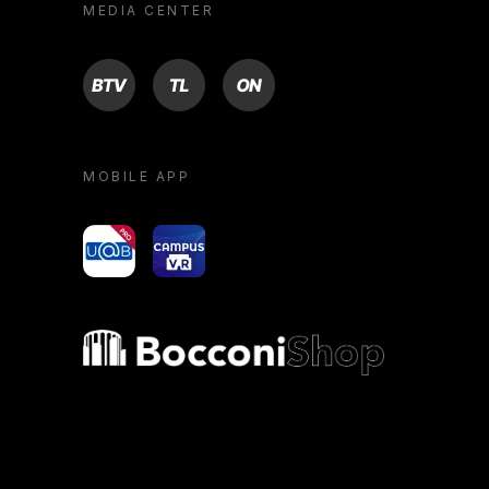
MEDIA CENTER
BTV
TL
ON
MOBILE APP
yoU@B
Campus VR
Bocconi shop