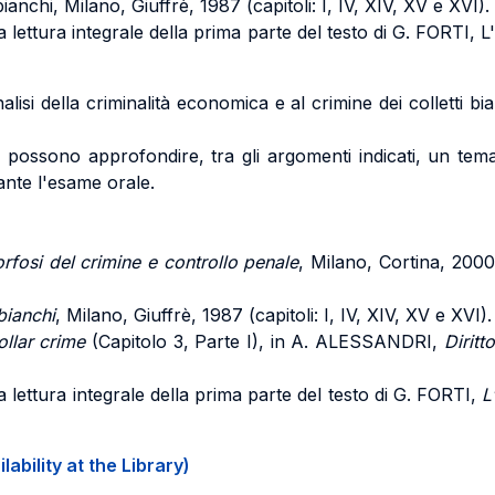
nchi, Milano, Giuffrè, 1987 (capitoli: I, IV, XIV, XV e XVI).
 la lettura integrale della prima parte del testo di G. FORT
alisi della criminalità economica e al crimine dei colletti b
. possono approfondire, tra gli argomenti indicati, un te
nte l'esame orale.
fosi del crimine e controllo penale
, Milano, Cortina, 200
 bianchi
, Milano, Giuffrè, 1987 (capitoli: I, IV, XIV, XV e XVI).
ollar crime
(Capitolo 3, Parte I), in A. ALESSANDRI,
Diritt
a lettura integrale della prima parte del testo di G. FORTI,
L
ability at the Library)