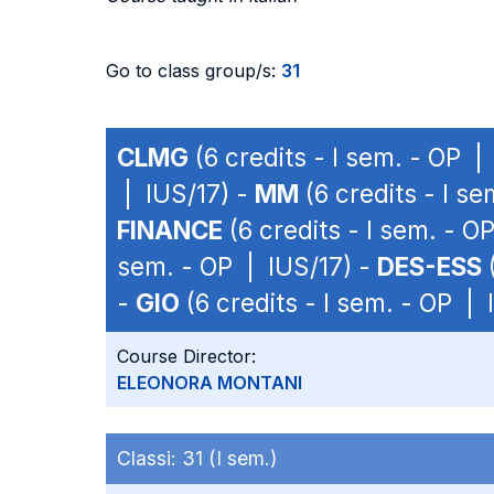
Go to class group/s:
31
CLMG
(6 credits - I sem. - OP |
| IUS/17) -
MM
(6 credits - I s
FINANCE
(6 credits - I sem. - O
sem. - OP | IUS/17) -
DES-ESS
(
-
GIO
(6 credits - I sem. - OP | 
Course Director:
ELEONORA MONTANI
Classi:
31 (I sem.)