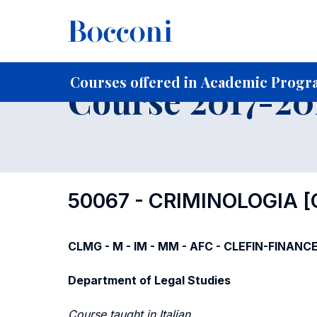
-
Home
For current Students
Course profiles
Course po
Courses offered in Academic Progra
Course 2017-201
50067 - CRIMINOLOGIA
[
CLMG - M - IM - MM - AFC - CLEFIN-FINANCE
Department of Legal Studies
Course taught in Italian