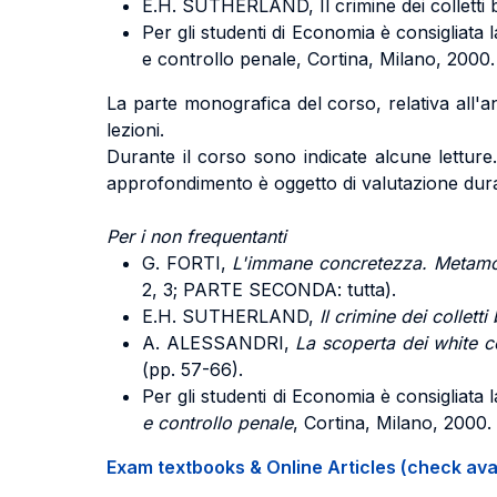
E.H. SUTHERLAND, Il crimine dei colletti bia
Per gli studenti di Economia è consigliata
e controllo penale, Cortina, Milano, 2000.
La parte monografica del corso, relativa all'an
lezioni.
Durante il corso sono indicate alcune letture
approfondimento è oggetto di valutazione dura
Per i non frequentanti
G. FORTI,
L'immane concretezza. Metamor
2, 3; PARTE SECONDA: tutta).
E.H. SUTHERLAND,
Il crimine dei colletti
A. ALESSANDRI,
La scoperta dei white c
(pp. 57-66).
Per gli studenti di Economia è consigliata l
e controllo penale
, Cortina, Milano, 2000.
Exam textbooks & Online Articles (check avail