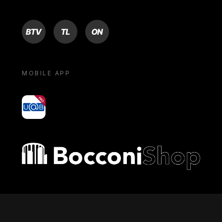
BTV
TL
ON
MOBILE APP
yoU@B
Bocconi shop