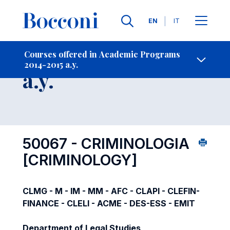
Languages
EN
IT
Contact Us
-
Course 2014-2015
Courses offered in Academic Programs
2014-2015 a.y.
Open s
a.y.
50067 - CRIMINOLOGIA
[CRIMINOLOGY]
CLMG - M - IM - MM - AFC - CLAPI - CLEFIN-
FINANCE - CLELI - ACME - DES-ESS - EMIT
Department of Legal Studies