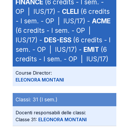
FINANCE
(6 credits - I sem. -
OP | IUS/17) -
CLELI
(6 credits
- I sem. - OP | IUS/17) -
ACME
(6 credits - I sem. - OP |
IUS/17) -
DES-ESS
(6 credits - I
sem. - OP | IUS/17) -
EMIT
(6
credits - I sem. - OP | IUS/17)
Course Director:
ELEONORA MONTANI
Classi:
31 (I sem.)
Docenti responsabili delle classi:
Classe 31:
ELEONORA MONTANI