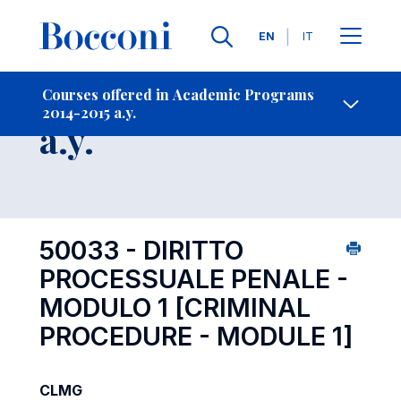
Languages
EN
IT
Contact Us
-
Course 2014-2015
Courses offered in Academic Programs
2014-2015 a.y.
Open s
a.y.
50033 - DIRITTO
PROCESSUALE PENALE -
MODULO 1
[CRIMINAL
PROCEDURE - MODULE 1]
CLMG