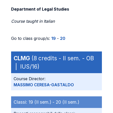
Department of Legal Studies
Course taught in Italian
Go to class group/s:
19
-
20
CLMG
(8 credits - II sem. - OB
| IUS/16)
Course Director:
MASSIMO CERESA-GASTALDO
Classi:
19 (II sem.) -
20 (II sem.)