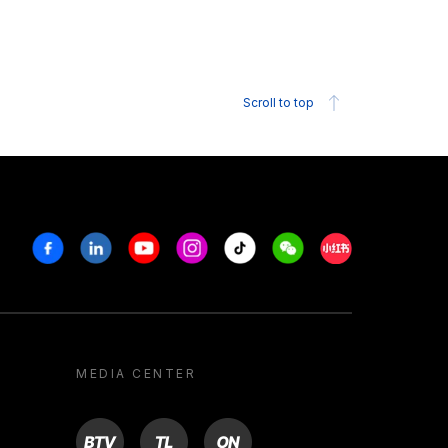
Scroll to top
Facebook
Linkedin
Youtube
Instagram
Tiktok
Weechat
Xiaohongshu/R
MEDIA CENTER
BTV
TL
ON