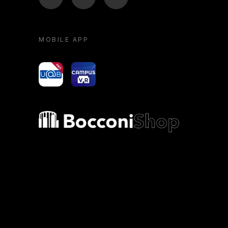
MOBILE APP
yoU@B
Campus VR
Bocconi shop