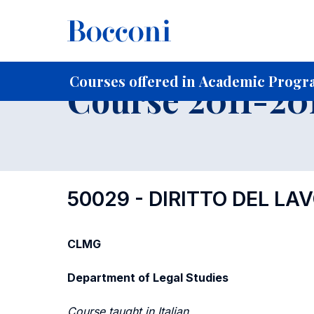
-
Home
For current Students
Course profiles
Course po
Courses offered in Academic Progra
Course 2011-201
50029 - DIRITTO DEL LA
CLMG
Department of Legal Studies
Course taught in Italian