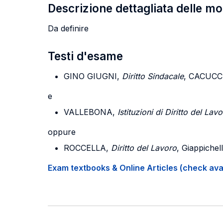
Descrizione dettagliata delle m
Da definire
Testi d'esame
GINO GIUGNI
,
Diritto Sindacale
, CACUCCI
e
VALLEBONA
,
Istituzioni di Diritto del Lav
oppure
ROCCELLA
,
Diritto del Lavoro
, Giappichel
Exam textbooks & Online Articles (check avail