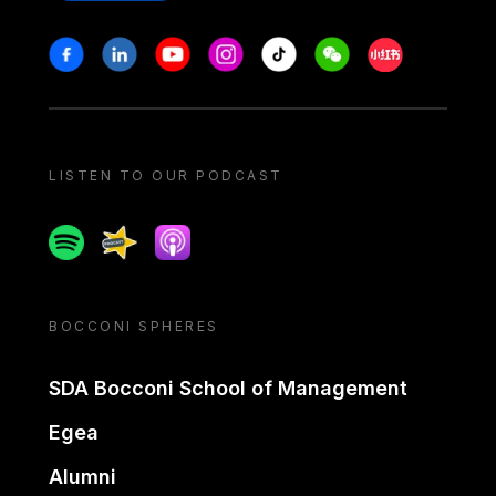
Stay in touch
Facebook
Linkedin
Youtube
Instagram
Tiktok
Weechat
Xiaohongshu/
LISTEN TO OUR PODCAST
Spotify
Spreaker
Apple podcast
BOCCONI SPHERES
SDA Bocconi School of Management
Egea
Alumni