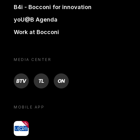
B4i - Bocconi for innovation
yoU@B Agenda
Work at Bocconi
MEDIA CENTER
BTV
TL
ON
MOBILE APP
yoU@B