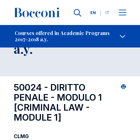
Languages
EN
IT
Contact Us
-
Course 2017-2018
Courses offered in Academic Programs
2017-2018 a.y.
Open s
a.y.
50024 - DIRITTO
PENALE - MODULO 1
[CRIMINAL LAW -
MODULE 1]
CLMG