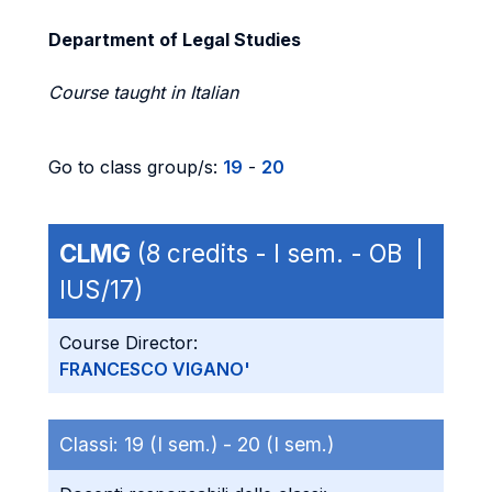
Department of Legal Studies
Course taught in Italian
Go to class group/s:
19
-
20
CLMG
(8 credits - I sem. - OB |
IUS/17)
Course Director:
FRANCESCO VIGANO'
Classi:
19 (I sem.) -
20 (I sem.)