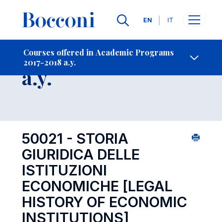
Languages
EN
IT
Contact Us
-
Course 2017-2018
Courses offered in Academic Programs
2017-2018 a.y.
Open s
a.y.
50021 - STORIA
GIURIDICA DELLE
ISTITUZIONI
ECONOMICHE
[LEGAL
HISTORY OF ECONOMIC
INSTITUTIONS]