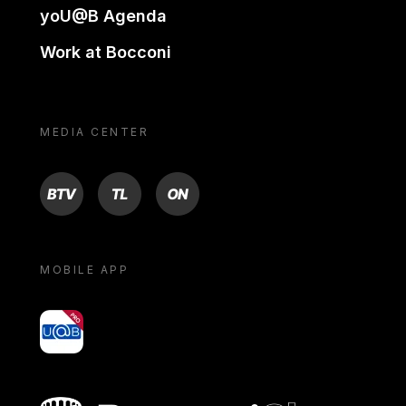
yoU@B Agenda
Work at Bocconi
MEDIA CENTER
BTV
TL
ON
MOBILE APP
yoU@B