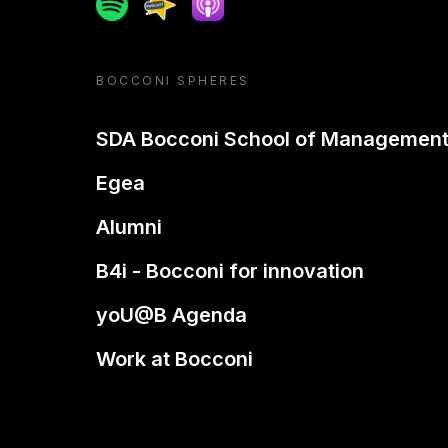
Spotify
Spreaker
Apple podcast
BOCCONI SPHERES
SDA Bocconi School of Managemen
Egea
Alumni
B4i - Bocconi for innovation
yoU@B Agenda
Work at Bocconi