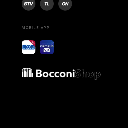
BTV
TL
ON
MOBILE APP
yoU@B
Campus VR
Bocconi shop