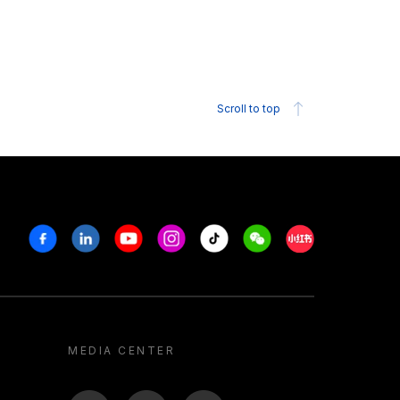
Scroll to top
Facebook
Linkedin
Youtube
Instagram
Tiktok
Weechat
Xiaohongshu/R
MEDIA CENTER