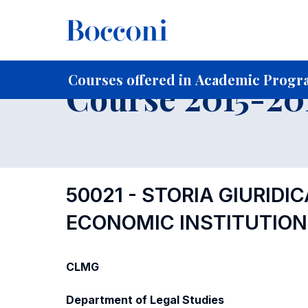
-
Home
For current Students
Course profiles
Course po
Courses offered in Academic Progra
Course 2015-201
50021 - STORIA GIURID
ECONOMIC INSTITUTION
CLMG
Department of Legal Studies