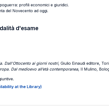
guerra: profili economici e giuridici.
tanta del Novecento ad oggi.
odalità d'esame
a. Dall'Ottocento ai giorni nostri
, Giulio Einaudi editore, Tor
 Europa. Dal medioevo all’età contemporanea
, Il Mulino, Bol
iuntive.
ability at the Library)