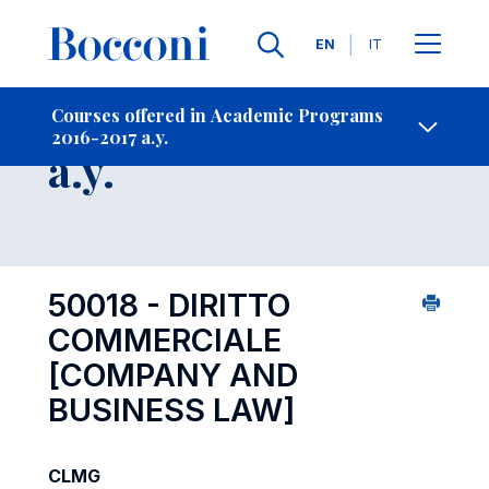
Languages
EN
IT
Contact Us
-
Course 2016-2017
Courses offered in Academic Programs
2016-2017 a.y.
Open s
a.y.
50018 - DIRITTO
COMMERCIALE
[COMPANY AND
BUSINESS LAW]
CLMG