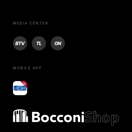
MEDIA CENTER
BTV
TL
ON
MOBILE APP
yoU@B
Bocconi shop