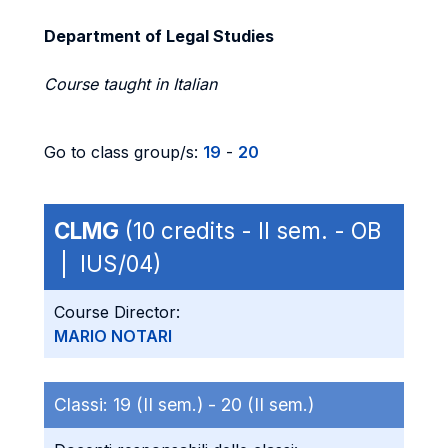
Department of Legal Studies
Course taught in Italian
Go to class group/s:
19
-
20
CLMG
(10 credits - II sem. - OB
| IUS/04)
Course Director:
MARIO NOTARI
Classi:
19 (II sem.) -
20 (II sem.)