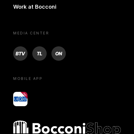
Work at Bocconi
MEDIA CENTER
BTV
TL
ON
MOBILE APP
yoU@B
Bocconi shop