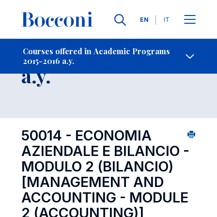
Languages
EN
IT
Contact Us
-
Course 2015-2016
Courses offered in Academic Programs
2015-2016 a.y.
Open s
a.y.
50014 - ECONOMIA
AZIENDALE E BILANCIO -
MODULO 2 (BILANCIO)
[MANAGEMENT AND
ACCOUNTING - MODULE
2 (ACCOUNTING)]