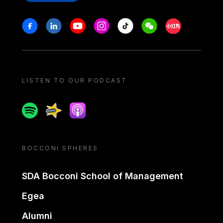
Stay in touch
Facebook
Linkedin
Youtube
Instagram
Tiktok
Weechat
Xiaohongshu/
LISTEN TO OUR PODCAST
Spotify
Spreaker
Apple podcast
BOCCONI SPHERES
SDA Bocconi School of Management
Egea
Alumni