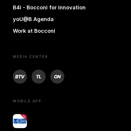
B4i - Bocconi for innovation
yoU@B Agenda
Work at Bocconi
MEDIA CENTER
BTV
TL
ON
MOBILE APP
yoU@B