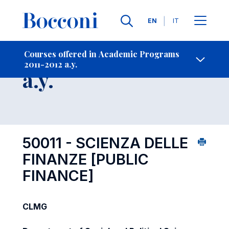
Languages
EN
IT
Contact Us
-
Course 2011-2012
Courses offered in Academic Programs
2011-2012 a.y.
Open s
a.y.
50011 - SCIENZA DELLE
FINANZE
[PUBLIC
FINANCE]
CLMG