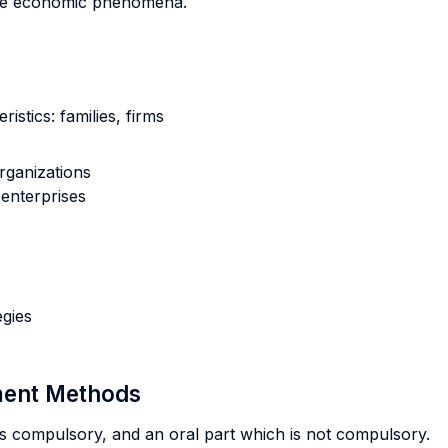
lyze economic phenomena.
istics: families, firms
rganizations
enterprises
egies
sment Methods
 is compulsory, and an oral part which is not compulsory.