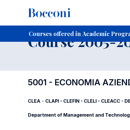
-
Home
For current Students
Course profiles
Course po
Courses offered in Academic Progr
Course 2005-20
5001 - ECONOMIA AZIE
CLEA
-
CLAPI - CLEFIN - CLELI - CLEACC - D
Department of Management and Technolog