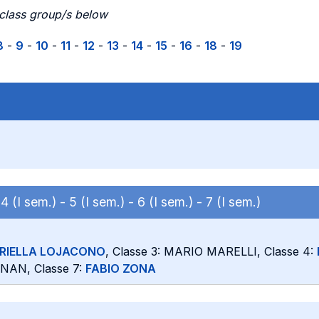
 class group/s below
8
-
9
-
10
-
11
-
12
-
13
-
14
-
15
-
16
-
18
-
19
-
4 (I sem.) -
5 (I sem.) -
6 (I sem.) -
7 (I sem.)
RIELLA LOJACONO
, Classe 3: MARIO MARELLI, Classe 4:
GNAN, Classe 7:
FABIO ZONA