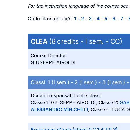
For the instruction language of the course see
Go to class group/s:
1
-
2
-
3
-
4
-
5
-
6
-
7
-
CLEA
(8 credits - I sem. - CC)
Course Director:
GIUSEPPE AIROLDI
Classi:
1 (I sem.) -
2 (I sem.) -
3 (I sem.) 
Docenti responsabili delle classi:
Classe 1: GIUSEPPE AIROLDI, Classe 2:
GAB
ALESSANDRO MINICHILLI
, Classe 6: LUCA 
Programmi d'aula (classi 5,2,1,4,7,6,3)