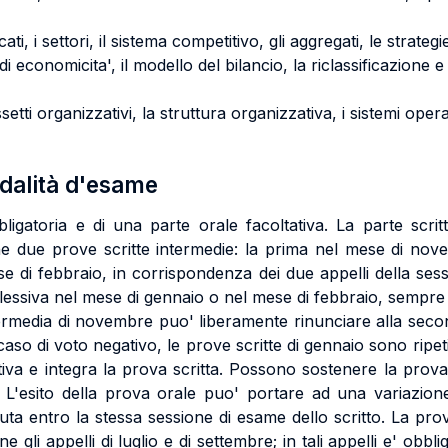
i, i settori, il sistema competitivo, gli aggregati, le strateg
di economicita', il modello del bilancio, la riclassificazione e g
tti organizzativi, la struttura organizzativa, i sistemi operat
odalità d'esame
igatoria e di una parte orale facoltativa. La parte scri
ene due prove scritte intermedie: la prima nel mese di no
di febbraio, in corrispondenza dei due appelli della sess
lessiva nel mese di gennaio o nel mese di febbraio, sempre 
ermedia di novembre puo' liberamente rinunciare alla seco
aso di voto negativo, le prove scritte di gennaio sono ripeti
ativa e integra la prova scritta. Possono sostenere la prov
i. L'esito della prova orale puo' portare ad una variazio
ta entro la stessa sessione di esame dello scritto. La pro
 gli appelli di luglio e di settembre; in tali appelli e' obbli