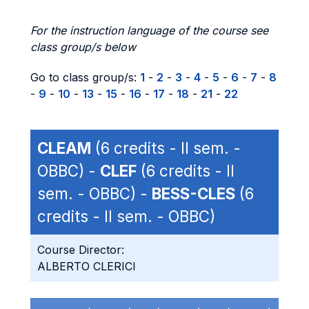
For the instruction language of the course see
class group/s below
Go to class group/s:
1
-
2
-
3
-
4
-
5
-
6
-
7
-
8
-
9
-
10
-
13
-
15
-
16
-
17
-
18
-
21
-
22
CLEAM
(6 credits - II sem. -
OBBC) -
CLEF
(6 credits - II
sem. - OBBC) -
BESS-CLES
(6
credits - II sem. - OBBC)
Course Director:
ALBERTO CLERICI