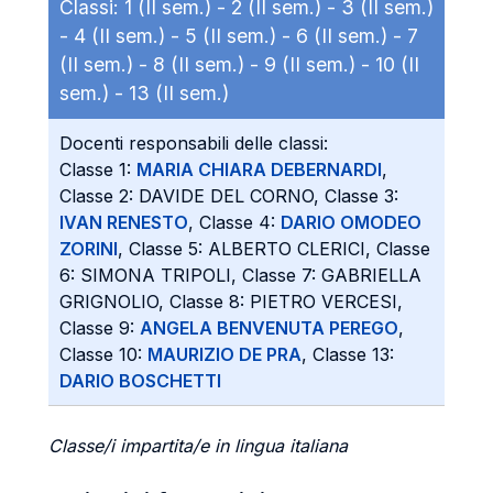
Classi:
1 (II sem.) -
2 (II sem.) -
3 (II sem.)
-
4 (II sem.) -
5 (II sem.) -
6 (II sem.) -
7
(II sem.) -
8 (II sem.) -
9 (II sem.) -
10 (II
sem.) -
13 (II sem.)
Docenti responsabili delle classi:
Classe 1:
MARIA CHIARA DEBERNARDI
,
Classe 2: DAVIDE DEL CORNO, Classe 3:
IVAN RENESTO
, Classe 4:
DARIO OMODEO
ZORINI
, Classe 5: ALBERTO CLERICI, Classe
6: SIMONA TRIPOLI, Classe 7: GABRIELLA
GRIGNOLIO, Classe 8: PIETRO VERCESI,
Classe 9:
ANGELA BENVENUTA PEREGO
,
Classe 10:
MAURIZIO DE PRA
, Classe 13:
DARIO BOSCHETTI
Classe/i impartita/e in lingua italiana