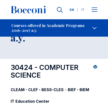
Languages
EN
IT
Contact Us
-
Course 2016-2017
Courses offered in Academic Programs
2016-2017 a.y.
Open s
a.y.
30424 - COMPUTER
SCIENCE
CLEAM - CLEF - BESS-CLES
-
BIEF - BIEM
IT Education Center