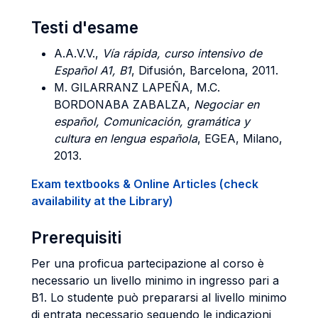
Testi d'esame
A.A.V.V.,
Vía rápida, curso intensivo de
Español A1, B1
, Difusión, Barcelona, 2011.
M. GILARRANZ LAPEÑA, M.C.
BORDONABA ZABALZA,
Negociar en
español, Comunicación, gramática y
cultura en lengua española
, EGEA, Milano,
2013.
Exam textbooks & Online Articles (check
availability at the Library)
Prerequisiti
Per una proficua partecipazione al corso è
necessario un livello minimo in ingresso pari a
B1. Lo studente può prepararsi al livello minimo
di entrata necessario seguendo le indicazioni