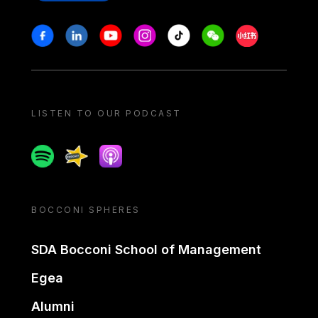
Stay in touch
Facebook
Linkedin
Youtube
Instagram
Tiktok
Weechat
Xiaohongshu/
LISTEN TO OUR PODCAST
Spotify
Spreaker
Apple podcast
BOCCONI SPHERES
SDA Bocconi School of Management
Egea
Alumni