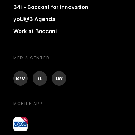
B4i - Bocconi for innovation
yoU@B Agenda
Work at Bocconi
MEDIA CENTER
BTV
TL
ON
MOBILE APP
yoU@B