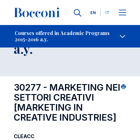
Languages
EN
IT
Contact Us
-
Course 2015-2016
Courses offered in Academic Programs
2015-2016 a.y.
Open s
a.y.
30277 - MARKETING NEI
SETTORI CREATIVI
[MARKETING IN
CREATIVE INDUSTRIES]
CLEACC