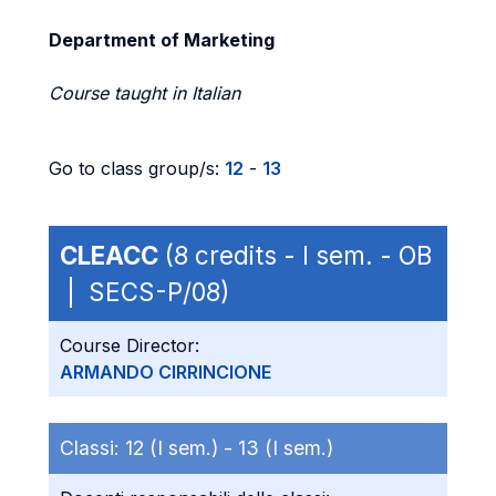
Department of Marketing
Course taught in Italian
Go to class group/s:
12
-
13
CLEACC
(8 credits - I sem. - OB
| SECS-P/08)
Course Director:
ARMANDO CIRRINCIONE
Classi:
12 (I sem.) -
13 (I sem.)