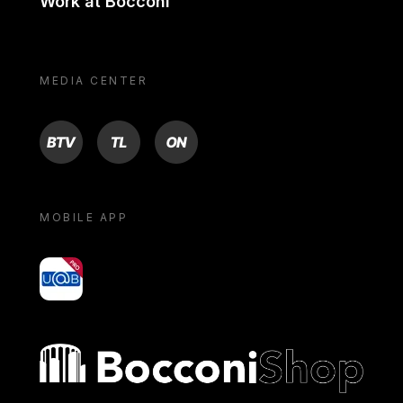
Work at Bocconi
MEDIA CENTER
BTV
TL
ON
MOBILE APP
yoU@B
Bocconi shop