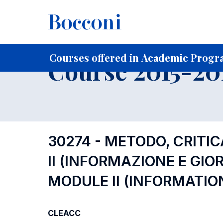
-
Home
For current Students
Course profiles
Course po
Courses offered in Academic Progra
Course 2015-201
30274 - METODO, CRITIC
II (INFORMAZIONE E GI
MODULE II (INFORMATIO
CLEACC