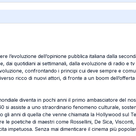
ere l’evoluzione dell’opinione pubblica italiana dalla secon
 dai quotidiani ai settimanali, dalla evoluzione di radio e tv a
 evoluzione, confrontando i principi cui deve sempre e com
universo ricco di nuovi attori, di fronte a un boom dell’offer
mondiale diventa in pochi anni il primo ambasciatore del no
i 60 si assiste a uno straordinario fenomeno culturale, soste
 gli anni di quella che venne chiamata la Hollywood sul Te
re le poetiche di maestri come Rossellini, De Sica, Visconti, Fe
cita impetuosa. Senza mai dimenticare il cinema più popolar