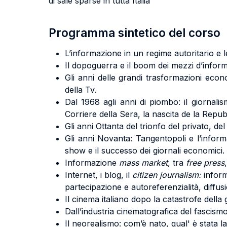
di sale sparse in tutta Italia
Programma sintetico del corso
L’informazione in un regime autoritario e l
Il dopoguerra e il boom dei mezzi d’infor
Gli anni delle grandi trasformazioni econo
della Tv.
Dal 1968 agli anni di piombo: il giornali
Corriere della Sera, la nascita de la Repubb
Gli anni Ottanta del trionfo del privato, de
Gli anni Novanta: Tangentopoli e l’informa
show e il successo dei giornali economici.
Informazione
mass market,
tra
free press
Internet, i blog, il
citizen journalism:
inform
partecipazione e autoreferenzialità, diffus
Il cinema italiano dopo la catastrofe della 
Dall’industria cinematografica del fascismo 
Il neorealismo: com’è nato, qual' è stata la