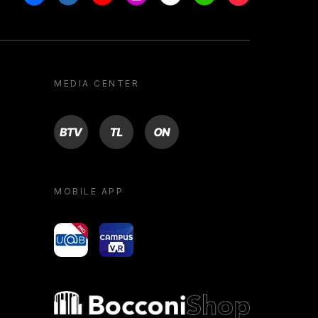
MEDIA CENTER
BTV
TL
ON
MOBILE APP
yoU@B
Campus VR
Bocconi shop