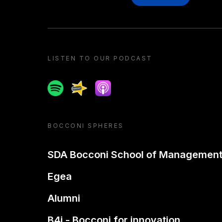
LISTEN TO OUR PODCAST
Spotify
Spreaker
Apple podcast
BOCCONI SPHERES
SDA Bocconi School of Managemen
Egea
Alumni
B4i - Bocconi for innovation