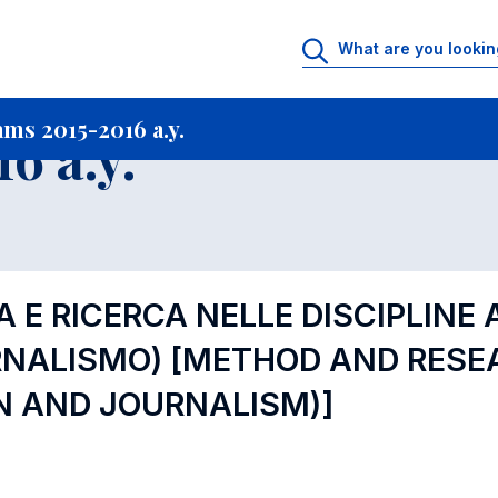
rtfolio archive
Courses offered in Academic Programs 2015-2016 a.y.
C
ms 2015-2016 a.y.
6 a.y.
A E RICERCA NELLE DISCIPLINE 
ORNALISMO)
[METHOD AND RESEAR
N AND JOURNALISM)]