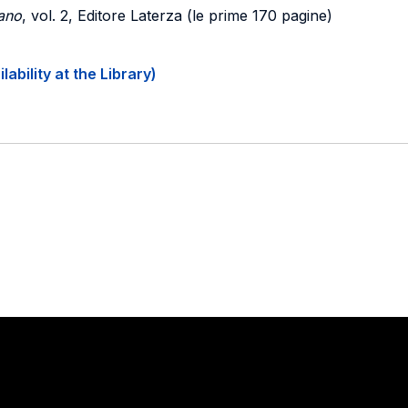
iano
, vol. 2, Editore Laterza (le prime 170 pagine)
ability at the Library)
Stay in touch