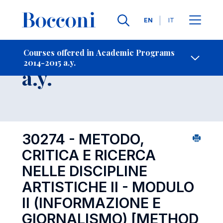
Languages
EN
IT
Contact Us
-
Course 2014-2015
Courses offered in Academic Programs
2014-2015 a.y.
Open s
a.y.
30274 - METODO,
CRITICA E RICERCA
NELLE DISCIPLINE
ARTISTICHE II - MODULO
II (INFORMAZIONE E
GIORNALISMO)
[METHOD