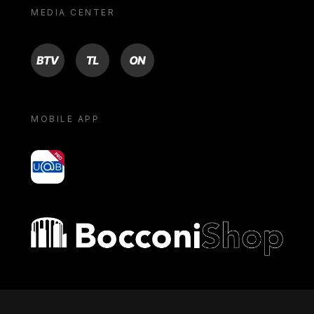
MEDIA CENTER
BTV
TL
ON
MOBILE APP
yoU@B
Bocconi shop