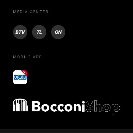
MEDIA CENTER
BTV
TL
ON
MOBILE APP
yoU@B
Bocconi shop