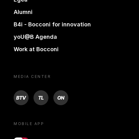
Alumni
B4i - Bocconi for innovation
yoU@B Agenda
Work at Bocconi
MEDIA CENTER
BTV
TL
ON
MOBILE APP