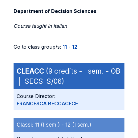
Department of Decision Sciences
Course taught in Italian
Go to class group/s:
11
-
12
CLEACC
(9 credits - I sem. - OB
| SECS-S/06)
Course Director:
FRANCESCA BECCACECE
Classi:
11 (I sem.) -
12 (I sem.)