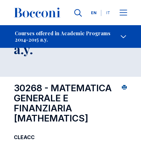
Languages
EN
IT
Contact Us
-
Course 2014-2015
Courses offered in Academic Programs
2014-2015 a.y.
Open s
a.y.
30268 - MATEMATICA
GENERALE E
FINANZIARIA
[MATHEMATICS]
CLEACC