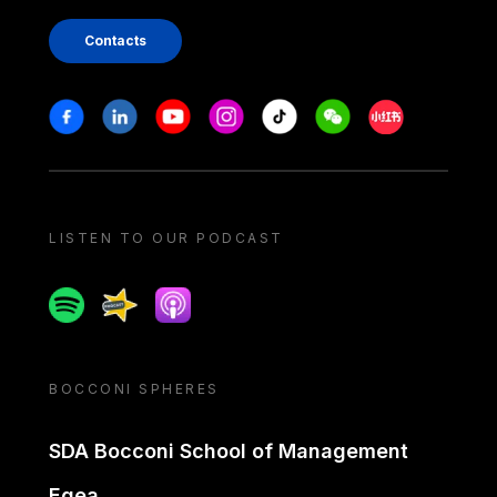
Contacts
Stay in touch
Facebook
Linkedin
Youtube
Instagram
Tiktok
Weechat
Xiaohongshu/
LISTEN TO OUR PODCAST
Spotify
Spreaker
Apple podcast
BOCCONI SPHERES
SDA Bocconi School of Management
Egea