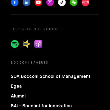
Stay in touch
Facebook
Linkedin
Youtube
Instagram
Tiktok
Weechat
Xiaohongshu/
LISTEN TO OUR PODCAST
Spotify
Spreaker
Apple podcast
BOCCONI SPHERES
SDA Bocconi School of Management
Egea
Alumni
B4i - Bocconi for innovation