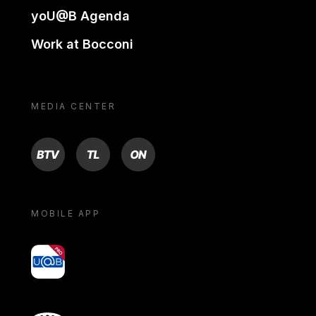
yoU@B Agenda
Work at Bocconi
MEDIA CENTER
BTV
TL
ON
MOBILE APP
yoU@B