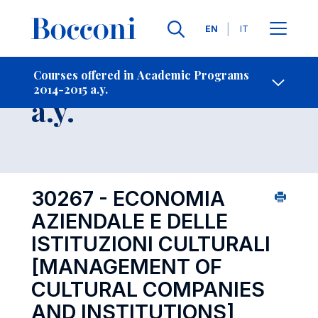
Languages
EN
IT
Contact Us
-
Course 2014-2015
Courses offered in Academic Programs
2014-2015 a.y.
Open s
a.y.
30267 - ECONOMIA
AZIENDALE E DELLE
ISTITUZIONI CULTURALI
[MANAGEMENT OF
CULTURAL COMPANIES
AND INSTITUTIONS]