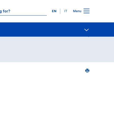
Languages
EN
IT
Menu
Contact Us
Open share