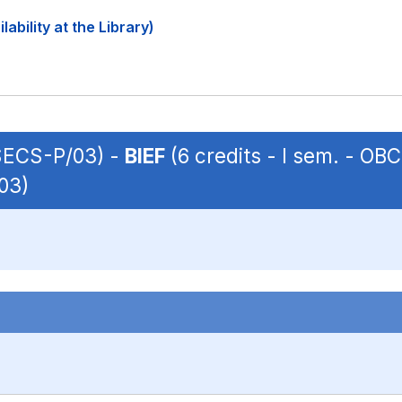
ability at the Library)
 SECS-P/03) -
BIEF
(6 credits - I sem. - O
03)