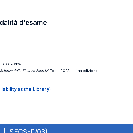
odalità d'esame
tima edizione.
Scienza delle Finanze Esercizi
, Tools EGEA, ultima edizione.
ability at the Library)
OB | SECS-P/03)