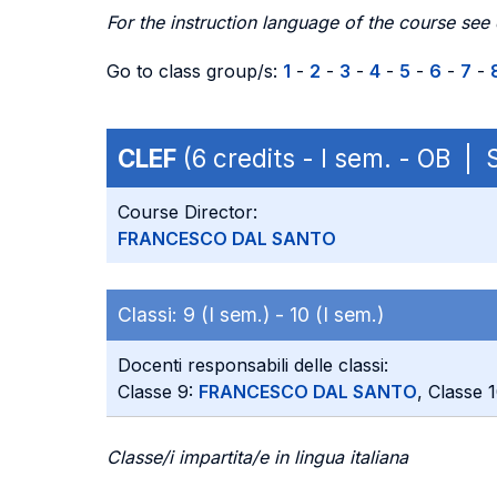
For the instruction language of the course see
Go to class group/s:
1
-
2
-
3
-
4
-
5
-
6
-
7
-
CLEF
(6 credits - I sem. - OB |
Course Director:
FRANCESCO DAL SANTO
Classi:
9 (I sem.) -
10 (I sem.)
Docenti responsabili delle classi:
Classe 9:
FRANCESCO DAL SANTO
, Classe 
Classe/i impartita/e in lingua italiana