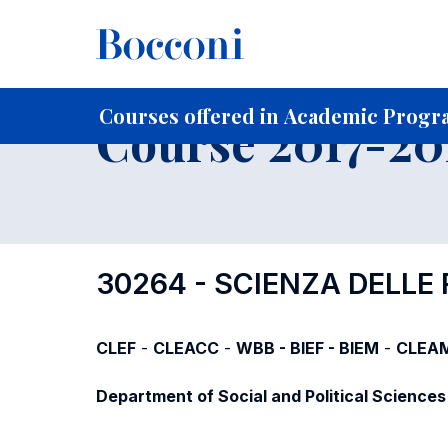
-
Home
For current Students
Course profiles
Course po
Courses offered in Academic Progra
Course 2017-201
30264 - SCIENZA DELLE 
CLEF
-
CLEACC
-
WBB - BIEF - BIEM
-
CLEA
Department of Social and Political Sciences