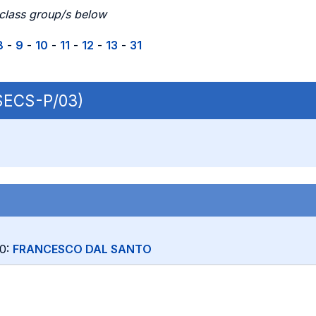
 class group/s below
8
-
9
-
10
-
11
-
12
-
13
-
31
 SECS-P/03)
10:
FRANCESCO DAL SANTO