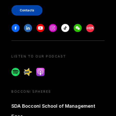
Contacts
Stay in touch
Facebook
Linkedin
Youtube
Instagram
Tiktok
Weechat
Xiaohongshu/
LISTEN TO OUR PODCAST
Spotify
Spreaker
Apple podcast
BOCCONI SPHERES
SDA Bocconi School of Management