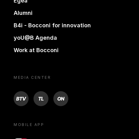
Egea
Alumni
B4i - Bocconi for innovation
yoU@B Agenda
Work at Bocconi
MEDIA CENTER
BTV
TL
ON
MOBILE APP