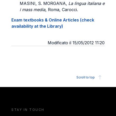
MASINI, S. MORGANA,
La lingua italiana e
i mass media
, Roma, Carocci.
Exam textbooks & Online Articles (check
availability at the Library)
Modificato il 15/05/2012 11:20
Scroll to top
STAY IN TOUCH