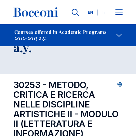
Languages
EN
IT
Contact Us
-
Course 2012-2013
Courses offered in Academic Programs
2012-2013 a.y.
Open s
a.y.
30253 - METODO,
CRITICA E RICERCA
NELLE DISCIPLINE
ARTISTICHE II - MODULO
II (LETTERATURA E
INFORMAZIONE)