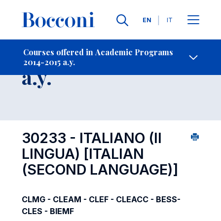
Languages
EN
IT
Contact Us
-
Course 2014-2015
Courses offered in Academic Programs
2014-2015 a.y.
Open s
a.y.
30233 - ITALIANO (II
LINGUA)
[ITALIAN
(SECOND LANGUAGE)]
CLMG - CLEAM - CLEF - CLEACC - BESS-
CLES - BIEMF