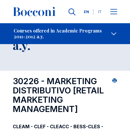
Languages
EN
IT
Contact Us
-
Course 2011-2012
Courses offered in Academic Programs
2011-2012 a.y.
Open s
a.y.
30226 - MARKETING
DISTRIBUTIVO
[RETAIL
MARKETING
MANAGEMENT]
CLEAM - CLEF - CLEACC - BESS-CLES -