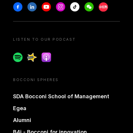
Stay in touch
Facebook
Linkedin
Youtube
Instagram
Tiktok
Weechat
Xiaohongshu/
LISTEN TO OUR PODCAST
Spotify
Spreaker
Apple podcast
BOCCONI SPHERES
SDA Bocconi School of Management
Egea
Alumni
B4i - Bocconi for innovation