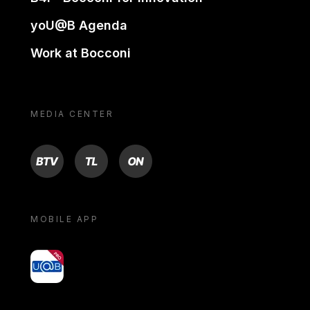
yoU@B Agenda
Work at Bocconi
MEDIA CENTER
BTV
TL
ON
MOBILE APP
yoU@B