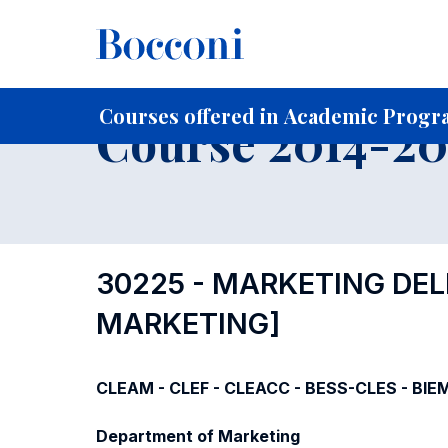
-
Home
For current Students
Course profiles
Course po
Courses offered in Academic Progra
Course 2014-201
30225 - MARKETING DEL
MARKETING]
CLEAM - CLEF - CLEACC - BESS-CLES - BIE
Department of Marketing