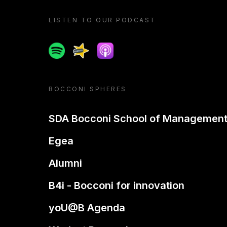
LISTEN TO OUR PODCAST
Spotify
Spreaker
Apple podcast
BOCCONI SPHERES
SDA Bocconi School of Managemen
Egea
Alumni
B4i - Bocconi for innovation
yoU@B Agenda