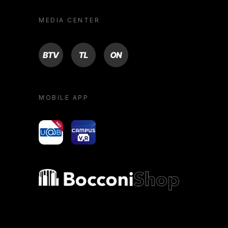
MEDIA CENTER
BTV
TL
ON
MOBILE APP
yoU@B
Campus VR
Bocconi shop