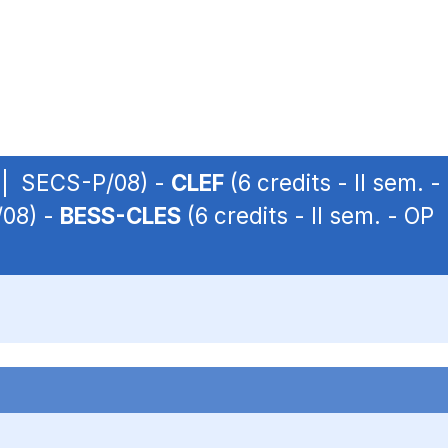
P | SECS-P/08) -
CLEF
(6 credits - II sem.
/08) -
BESS-CLES
(6 credits - II sem. - O