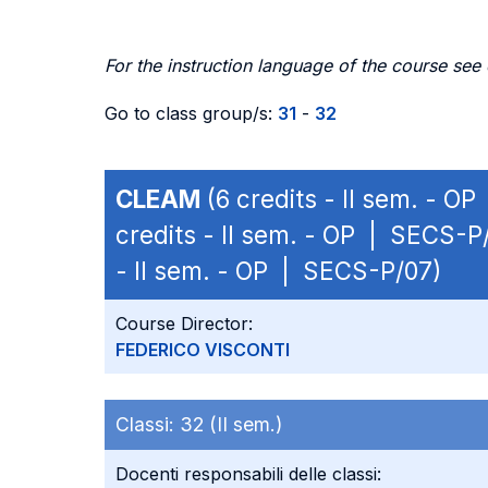
For the instruction language of the course see
Go to class group/s:
31
-
32
CLEAM
(6 credits - II sem. - O
credits - II sem. - OP | SECS-P
- II sem. - OP | SECS-P/07)
Course Director:
FEDERICO VISCONTI
Classi:
32 (II sem.)
Docenti responsabili delle classi: