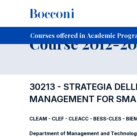
-
Home
For current Students
Course profiles
Course po
Courses offered in Academic Progra
Course 2012-201
30213 - STRATEGIA DELL
MANAGEMENT FOR SMAL
CLEAM - CLEF - CLEACC - BESS-CLES - BIE
Department of Management and Technolog