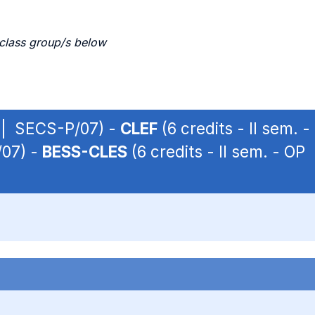
 class group/s below
P | SECS-P/07) -
CLEF
(6 credits - II sem.
/07) -
BESS-CLES
(6 credits - II sem. - O