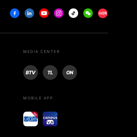
Facebook
Linkedin
Youtube
Instagram
Tiktok
Weechat
Xiaohongshu/R
MEDIA CENTER
BTV
TL
ON
MOBILE APP
yoU@B
Campus VR