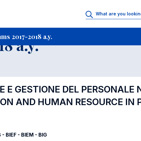
rtfolio archive
Courses offered in Academic Programs 2017-2018 a.y.
C
ms 2017-2018 a.y.
8 a.y.
E E GESTIONE DEL PERSONALE 
ION AND HUMAN RESOURCE IN 
 BIEF - BIEM - BIG