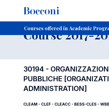
-
Home
For current Students
Course profiles
Course po
Courses offered in Academic Progra
Course 2017-201
30194 - ORGANIZZAZION
PUBBLICHE
[ORGANIZAT
ADMINISTRATION]
CLEAM - CLEF - CLEACC - BESS-CLES - WBB -