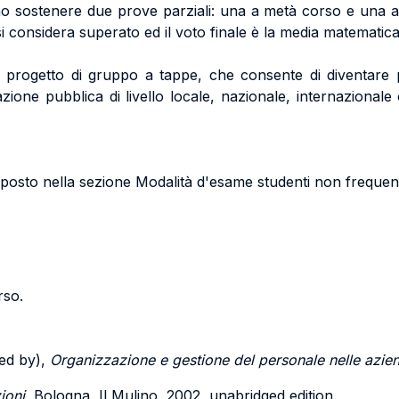
ono sostenere due prove parziali: una a metà corso e una al
si considera superato ed il voto finale è la media matematica
n progetto di gruppo a tappe, che consente di diventare pr
zione pubblica di livello locale, nazionale, internazionale
osto nella sezione Modalità d'esame studenti non frequent
rso.
ted by),
Organizzazione e gestione del personale nelle azie
ioni
, Bologna, Il Mulino, 2002, unabridged edition.