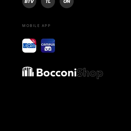
MOBILE APP
yoU@B
Campus VR
Bocconi shop