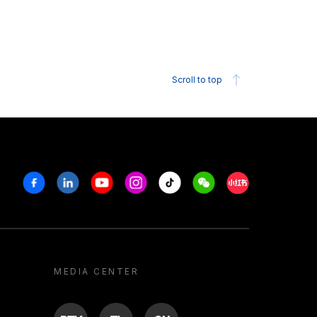
Scroll to top
Facebook
Linkedin
Youtube
Instagram
Tiktok
Weechat
Xiaohongshu/R
MEDIA CENTER
BTV
TL
ON