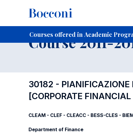
-
Home
For current Students
Course profiles
Course po
Courses offered in Academic Progra
Course 2011-201
30182 - PIANIFICAZIONE
[CORPORATE FINANCIA
CLEAM - CLEF - CLEACC - BESS-CLES - BIE
Department of Finance