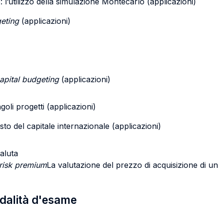
o: l’utilizzo della simulazione Montecarlo (applicazioni)
geting
(applicazioni)
apital budgeting
(applicazioni)
goli progetti (applicazioni)
costo del capitale internazionale (applicazioni)
valuta
risk premium
La valutazione del prezzo di acquisizione di u
odalità d'esame