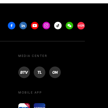
Facebook
Linkedin
Youtube
Instagram
Tiktok
Weechat
Xiaohongshu/R
MEDIA CENTER
BTV
TL
ON
MOBILE APP
yoU@B
Campus VR