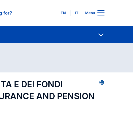
Languages
EN
IT
Menu
urse search - numerical order
Contact Us
Open share
TA E DEI FONDI
SURANCE AND PENSION