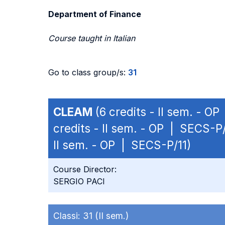
Department of Finance
Course taught in Italian
Go to class group/s:
31
CLEAM
(6 credits - II sem. - O
credits - II sem. - OP | SECS-P/
II sem. - OP | SECS-P/11)
Course Director:
SERGIO PACI
Classi:
31 (II sem.)