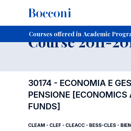
-
Home
For current Students
Course profiles
Course po
Courses offered in Academic Progra
Course 2011-201
30174 - ECONOMIA E GES
PENSIONE
[ECONOMICS 
FUNDS]
CLEAM - CLEF - CLEACC - BESS-CLES - BIE