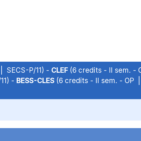
P | SECS-P/11) -
CLEF
(6 credits - II sem. 
11) -
BESS-CLES
(6 credits - II sem. - OP